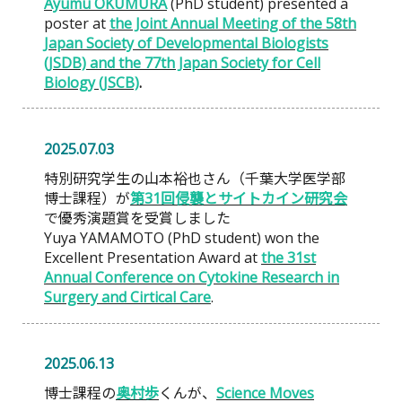
Ayumu OKUMURA
(PhD student) presented a
poster at
the Joint Annual Meeting of the 58th
Japan Society of Developmental Biologists
(JSDB) and the 77th Japan Society for Cell
Biology (JSCB)
.
2025.07.03
特別研究学生の山本裕也さん（千葉大学医学部
博士課程）が
第31回侵襲とサイトカイン研究会
で優秀演題賞を受賞しました
Yuya YAMAMOTO (PhD student) won the
Excellent Presentation Award at
the 31st
Annual Conference on Cytokine Research in
Surgery and Cirtical Care
.
2025.06.13
博士課程の
奥村歩
くんが、
Science Moves