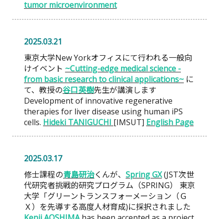
tumor microenvironment
2025.03.21
東京大学New Yorkオフィスにて行われる一般向
けイベント
~Cutting-edge medical science -
from basic research to clinical applications~
に
て、教授の
谷口英樹
先生が講演します
Development of innovative regenerative
therapies for liver disease using human iPS
cells.
Hideki TANIGUCHI
[IMSUT]
English Page
2025.03.17
修士課程の
青島研治
くんが、
Spring GX
(JST次世
代研究者挑戦的研究プログラム（SPRING） 東京
大学「グリーントランスフォーメーション（Ｇ
Ｘ）を先導する高度人材育成)に採択されました
Kenji AOSHIMA
has been accepted as a project