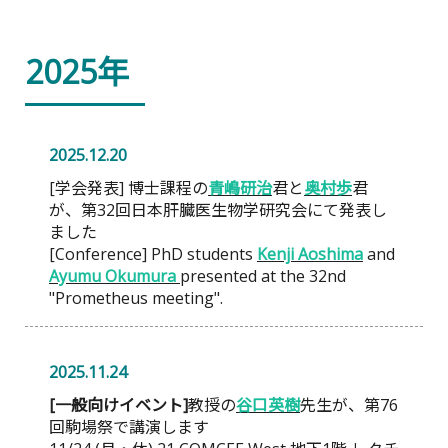
2025年
2025.12.20
[学会発表] 博士課程の
青嶋研治
君と
奥村歩
君
が、第32回日本肝臓医生物学研究会にて発表し
ました
[Conference] PhD students
Kenji Aoshima
and
Ayumu Okumura
presented at the 32nd
"Prometheus meeting".
2025.11.24
[一般向けイベント]
教授の
谷口英樹
先生が、第76
回駒場祭で講演します