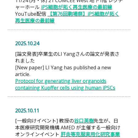
11/24 (月・休) 21 COMCEE West 地下1階 レクチ
ャーホール
iPS細胞が拓く再生医療の最前線
YouTube配信
【第76回駒場祭】iPS細胞が拓く
再生医療の最前線
2025.10.24
[論文発表]卒業生のLI Yangさんの論文が発表さ
れました
[New paper] LI Yang has published a new
article.
Protocol for generating liver organoids
containing Kupffer cells using human iPSCs
2025.10.11
[一般向けイベント] 教授の
谷口英樹
先生が、日
本医療研究開発機構 AMED が主催する一般向け
オンラインイベント
肝炎等克服実用化研究事業