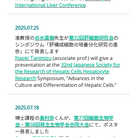
International Liver Conference
.
2025.07.25
准教授の
谷水直樹
先生が
第32回肝細胞研究会
の
シンポジウム「肝構成細胞の培養分化研究の進
歩」にて発表します
Naoki Tanimizu
(associate prof.) will give a
presentation at the
32nd Japanese Society for
the Research of Hepatic Cells Hepatocyte
Research
Symposium, “Advances in the
Culture and Differentiation of Hepatic Cells.”
2025.07.18
博士課程の
奥村歩
くんが、
第77回細胞生物学
会・第58回発生生物学会合同大会
にて、ポスタ
ー発表しました