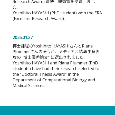
Research Award) 賞博士優秀賞を受賞しまし
た。
Yoshihito HAYASHI (PhD student) won the ERA
(Excellent Research Award).
2025.01.27
博士課程のYoshihito HAYASHIさんとRiana
Plummerさんの研究が、メディカル情報生命専
攻の "博士優秀論文" に選出されました。
Yoshihito HAYASHI and Riana Plummer (PhD
students) have had their research selected for
the “Doctoral Thesis Award” in the
Department of Computational Biology and
Medical Sciences.