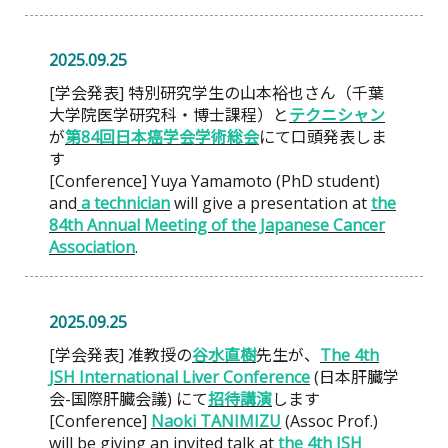
2025.09.25
[学会発表] 特別研究学生の山本裕也さん（千葉
大学院医学研究科・博士課程）と
テクニシャン
が
第84回日本癌学会学術総会
にて口頭発表しま
す
[Conference] Yuya Yamamoto (PhD student)
and
a technician
will give a presentation at
the
84th Annual Meeting of the Japanese Cancer
Association
.
2025.09.25
[学会発表] 准教授の
谷水直樹
先生が、
The 4th
JSH International Liver Conference
(日本肝臓学
会-国際肝臓会議) にて
招待講演
します
[Conference]
Naoki TANIMIZU
(Assoc Prof.)
will be giving an invited talk at
the 4th JSH