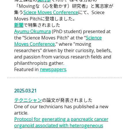
「Movingな（心を動かす）研究者」と篤志家が
集う
Sciece Moves Conference
にて、Sciece
Moves Pitchに登壇しました。
新聞
で特集されました
Ayumu Okumura
(PhD student) presented at
the "Science Moves Pitch" at the "
Science
Moves Conference
," where "moving
researchers" driven by their curiosity, beliefs,
and passion from various research fields and
philanthropists gather.
Featured in
newspapers
.
2025.03.21
テクニシャン
の論文が発表されました
One of our technicians has published a new
article.
Protocol for generating a pancreatic cancer
organoid associated with heterogeneous