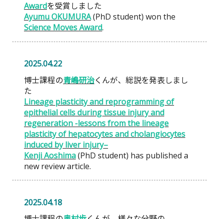
Award
を受賞しました
Ayumu OKUMURA
(PhD student) won the
Science Moves Award
.
2025.04.22
博士課程の
青嶋研治
くんが、総説を発表しまし
た
Lineage plasticity and reprogramming of
epithelial cells during tissue injury and
regeneration -lessons from the lineage
plasticity of hepatocytes and cholangiocytes
induced by liver injury–
Kenji Aoshima
(PhD student) has published a
new review article.
2025.04.18
博士課程の
奥村歩
くんが、様々な分野の