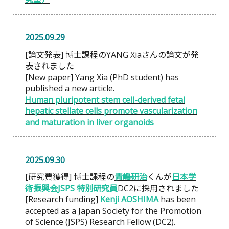
2025.09.29
[論文発表] 博士課程のYANG Xiaさんの論文が発
表されました
[New paper] Yang Xia (PhD student) has
published a new article.
Human pluripotent stem cell-derived fetal
hepatic stellate cells promote vascularization
and maturation in liver organoids
2025.09.30
[研究費獲得] 博士課程の
青嶋研治
くんが
日本学
術振興会JSPS 特別研究員
DC2に採用されました
[Research funding]
Kenji AOSHIMA
has been
accepted as a Japan Society for the Promotion
of Science (JSPS) Research Fellow (DC2).