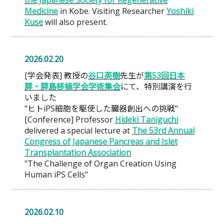
the Japanese Society for Regenerative
Medicine
in Kobe. Visiting Researcher
Yoshiki
Kuse
will also present.
2026.02.20
[学会発表] 教授の
谷口英樹
先生が
第53回日本
膵・膵島移植学会学術集会
にて、特別講演を行
いました
"ヒトiPS細胞を駆使した臓器創出への挑戦"
[Conference] Professor
Hideki Taniguchi
delivered a special lecture at
The 53rd Annual
Congress of Japanese Pancreas and Islet
Transplantation Association
"The Challenge of Organ Creation Using
Human iPS Cells"
2026.02.10