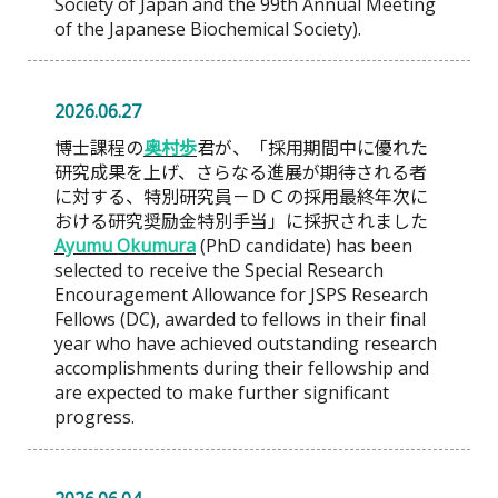
Society of Japan and the 99th Annual Meeting
of the Japanese Biochemical Society).
2026.06.27
博士課程の
奥村歩
君が、「採用期間中に優れた
研究成果を上げ、さらなる進展が期待される者
に対する、特別研究員－ＤＣの採用最終年次に
おける研究奨励金特別手当」に採択されました
Ayumu Okumura
(PhD candidate) has been
selected to receive the Special Research
Encouragement Allowance for JSPS Research
Fellows (DC), awarded to fellows in their final
year who have achieved outstanding research
accomplishments during their fellowship and
are expected to make further significant
progress.