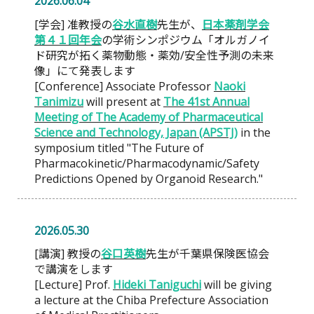
2026.06.04
[学会] 准教授の
谷水直樹
先生が、
日本薬剤学会
第４１回年会
の学術シンポジウム「オルガノイ
ド研究が拓く薬物動態・薬効/安全性予測の未来
像」にて発表します
[Conference] Associate Professor
Naoki
Tanimizu
will present at
The 41st Annual
Meeting of The Academy of Pharmaceutical
Science and Technology, Japan (APSTJ)
in the
symposium titled "The Future of
Pharmacokinetic/Pharmacodynamic/Safety
Predictions Opened by Organoid Research."
2026.05.30
[講演] 教授の
谷口英樹
先生が千葉県保険医協会
で講演をします
[Lecture] Prof.
Hideki Taniguchi
will be giving
a lecture at the Chiba Prefecture Association