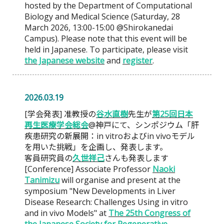
hosted by the Department of Computational
Biology and Medical Science (Saturday, 28
March 2026, 13:00-15:00 @Shirokanedai
Campus). Please note that this event will be
held in Japanese. To participate, please visit
the Japanese website
and
register
.
2026.03.19
[学会発表] 准教授の
谷水直樹
先生が
第25回日本
再生医療学会総会
@神戸にて、シンポジウム「肝
疾患研究の新展開：in vitroおよびin vivoモデル
を用いた挑戦」を企画し、発表します。
客員研究員の
久世祥己
さんも発表します
[Conference] Associate Professor
Naoki
Tanimizu
will organise and present at the
symposium "New Developments in Liver
Disease Research: Challenges Using in vitro
and in vivo Models" at
The 25th Congress of